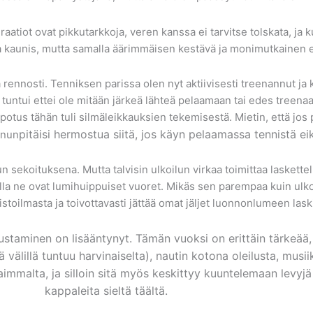
atiot ovat pikkutarkkoja, veren kanssa ei tarvitse tolskata, ja k
a kaunis, mutta samalla äärimmäisen kestävä ja monimutkainen e
 rennosti. Tenniksen parissa olen nyt aktiivisesti treenannut ja ki
 tuntui ettei ole mitään järkeä lähteä pelaamaan tai edes treena
helpotus tähän tuli silmäleikkauksien tekemisestä. Mietin, että jo
pitäisi hermostua siitä, jos käyn pelaamassa tennistä eik
inun
n sekoituksena. Mutta talvisin ulkoilun virkaa toimittaa laskette
lla ne ovat lumihuippuiset vuoret. Mikäs sen parempaa kuin ulko
istoilmasta ja toivottavasti jättää omat jäljet luonnonlumeen la
staminen on lisääntynyt. Tämän vuoksi on erittäin tärkeää,
älillä tuntuu harvinaiselta), nautin kotona oleilusta, musiik
immalta, ja silloin sitä myös keskittyy kuuntelemaan levyjä 
kappaleita sieltä täältä.