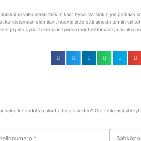
iinikkoina valkoiseen takkiin käärittynä. Varsinkin jos potilaan 
seet kurkistamaan elämääni, huomaisitte että ainakin tämän valkota
set ja joka pyrkii tekemään työnsä moitteettomasti ja asiakkaan 
tai haluatko ehdottaa aihetta blogia varten? Ota rohkeasti yhteytt
innumero
Sähköposti