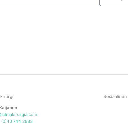
kirurgi
Sosiaalinen
Kaijanen
@silmakirurgia.com
 (0)40 744 2883