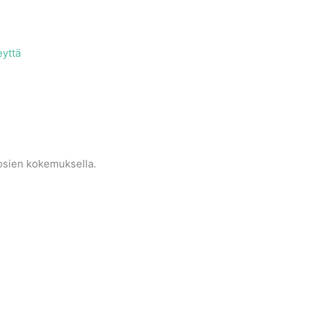
eyttä
uosien kokemuksella.