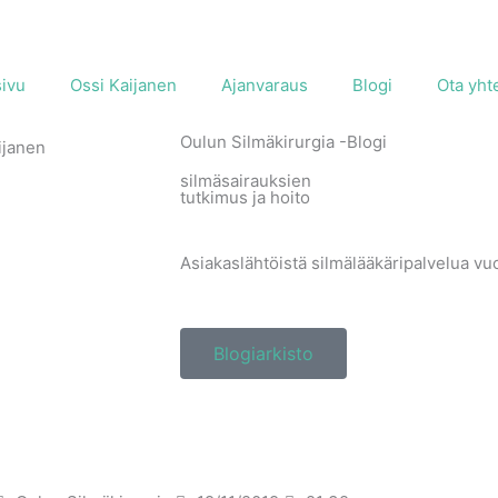
sivu
Ossi Kaijanen
Ajanvaraus
Blogi
Ota yht
Oulun Silmäkirurgia -Blogi
silmäsairauksien
tutkimus ja hoito
Asiakaslähtöistä silmälääkäripalvelua v
Blogiarkisto