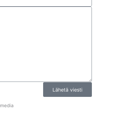
Lähetä viesti
 media