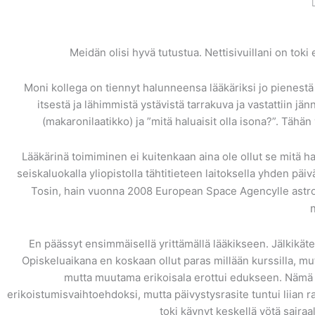
Meidän olisi hyvä tutustua. Nettisivuillani on toki e
Moni kollega on tiennyt halunneensa lääkäriksi jo pienestä p
itsestä ja lähimmistä ystävistä tarrakuva ja vastattiin jä
(makaronilaatikko) ja ”mitä haluaisit olla isona?”. Tähä
Lääkärinä toimiminen ei kuitenkaan aina ole ollut se mitä ha
seiskaluokalla yliopistolla tähtitieteen laitoksella yhden päi
Tosin, hain vuonna 2008 European Space Agencylle astro
En päässyt ensimmäisellä yrittämällä lääkikseen. Jälkikätee
Opiskeluaikana en koskaan ollut paras millään kurssilla, mut
mutta muutama erikoisala erottui edukseen. Nämä oli
erikoistumisvaihtoehdoksi, mutta päivystysrasite tuntui liian
toki käynyt keskellä yötä saira