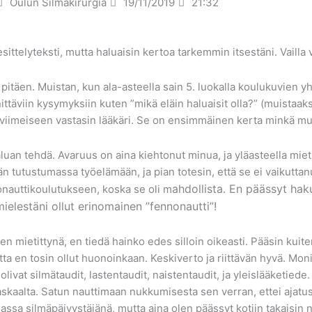
Oulun Silmäkirurgia
19/11/2019
21:32
sittelyteksti, mutta haluaisin kertoa tarkemmin itsestäni. Vailla vir
itäen. Muistan, kun ala-asteella sain 5. luokalla koulukuvien yht
nnittäviin kysymyksiin kuten ”mikä eläin haluaisit olla?” (muistaak
n viimeiseen vastasin lääkäri. Se on ensimmäinen kerta minkä mui
luan tehdä. Avaruus on aina kiehtonut minua, ja yläasteella mieti
vän tutustumassa työelämään, ja pian totesin, että se ei vaikuttan
ahdollista. En päässyt hak
nauttikoulutukseen, koska se oli m
mielestäni ollut erinomainen ”fennonautti”!
n mietittynä, en tiedä hainko edes silloin oikeasti. Pääsin kuiten
ta en tosin ollut huonoinkaan. Keskiverto ja riittävän hyvä. Moni 
vat silmätaudit, lastentaudit, naistentaudit, ja yleislääketiede. 
 raskaalta. Satun nauttimaan nukkumisesta sen verran, ettei aja
alassa silmäpäivystäjänä, mutta aina olen päässyt kotiin takaisi