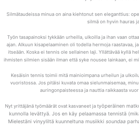
Silmätaudeissa minua on aina kiehtonut sen eleganttius: opera
silmä on hyvin hauras j
Työn tasapainoksi tykkään urheilla, ulkoilla ja ihan vaan ottaa
ajan. Alkuun kisapelaaminen oli todella hermoja raastavaa, ja
itseään. Koska ei tennis ole sellainen laji. Yllättävää kyllä 
ihmisten silmien sisään ilman että syke nousee lainkaan, ei m
Kesäisin tennis toimii mitä mainioimpana urheilun ja ulkoilu
vuoristossa. Jos pitäisi kuvata omaa sielunmaisemaa, minu
auringonpaisteessa ja nauttia raikkaasta vuor
yöperäinen matku
Nyt yrittäjänä työmäärät ovat kasvaneet ja t
kunnolla levättyä. Jos en käy pelaamassa tennistä (mikä v
Mielestäni vinyyliltä kuunneltuna musiikki
soundaa
parha