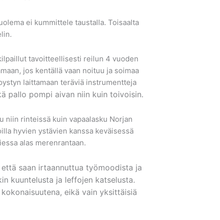
uolema ei kummittele taustalla. Toisaalta
lin.
lpaillut tavoitteellisesti reilun 4 vuoden
amaan, jos kentällä vaan noituu ja soimaa
s pystyn laittamaan teräviä instrumentteja
ä pallo pompi aivan niin kuin toivoisin.
lu niin rinteissä kuin vapaalasku Norjan
illa hyvien ystävien kanssa keväisessä
skiessa alas merenrantaan.
 että saan irtaannuttua työmoodista ja
in kuuntelusta ja leffojen katselusta.
kokonaisuutena, eikä vain yksittäisiä