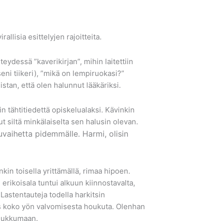
allisia esittelyjen rajoitteita.
eydessä ”kaverikirjan”, mihin laitettiin
seni tiikeri), ”mikä on lempiruokasi?”
stan, että olen halunnut lääkäriksi.
n tähtitiedettä opiskelualaksi. Kävinkin
ut siltä minkälaiselta sen halusin olevan.
uvaihetta pidemmälle. Harmi, olisin
kin toisella yrittämällä, rimaa hipoen.
erikoisala tuntui alkuun kiinnostavalta,
Lastentauteja todella harkitsin
tus koko yön valvomisesta houkuta. Olenhan
n nukkumaan.