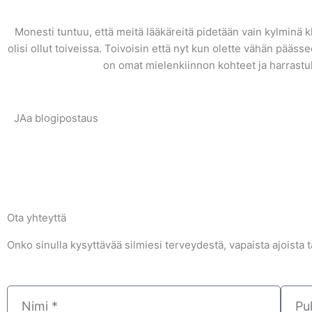
Monesti tuntuu, että meitä lääkäreitä pidetään vain kylminä kl
olisi ollut toiveissa. Toivoisin että nyt kun olette vähän pääs
on omat mielenkiinnon kohteet ja harrastuk
JAa blogipostaus
Ota yhteyttä
Onko sinulla kysyttävää silmiesi terveydestä, vapaista ajoista 
Nimi
Puhel